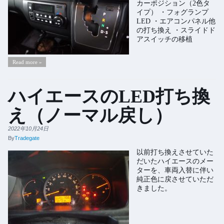
カーポジション（2色タ
イプ） ・フォグランプ
LED ・エアコンパネル他
の打ち換え ・スライドド
アスイッチの移植
Read more »
ハイエースのLED打ち換
え（ノーマル戻し）
2022年10月24日
By
Tradegate
以前打ち換えさせていた
だいたハイエースのメー
ターを、車両入替に伴い
純正色に戻させていただ
きました。