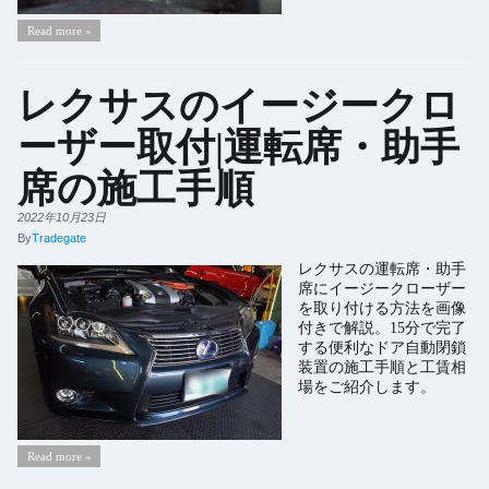
Read more »
レクサスのイージークロ
ーザー取付|運転席・助手
席の施工手順
2022年10月23日
By
Tradegate
レクサスの運転席・助手
席にイージークローザー
を取り付ける方法を画像
付きで解説。15分で完了
する便利なドア自動閉鎖
装置の施工手順と工賃相
場をご紹介します。
Read more »