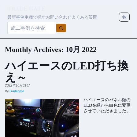
TRADE GATE
最新事例
車種で探す
お問い合わせ
よくある質問
🌐
▾
Monthly Archives:
10月 2022
ハイエースのLED打ち換
え～
2022年10月31日
By
Tradegate
ハイエースのパネル類の
LEDを緑から白色に変更
させていただきました。