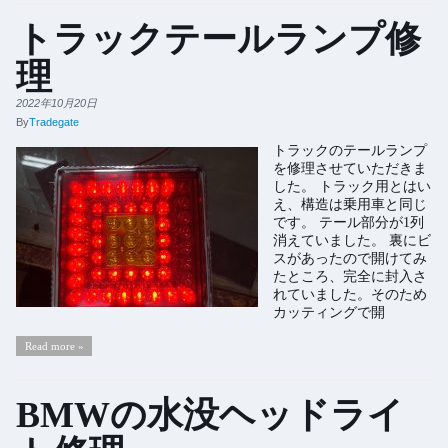
トラックテールランプ修
理
2022年10月20日
By
Tradegate
トラックのテールランプ
を修理させていただきま
した。 トラック用とはい
え、構造は乗用車と同じ
です。 テール部分が1列
消えていました。 裏にビ
スがあったので開けてみ
たところ、完全に封入さ
れていました。そのため
カッティングで開
Read more »
BMWの水没ヘッドライ