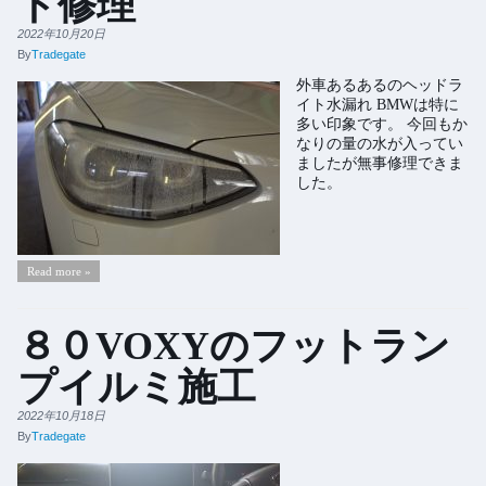
ト修理
2022年10月20日
By
Tradegate
外車あるあるのヘッドラ
イト水漏れ BMWは特に
多い印象です。 今回もか
なりの量の水が入ってい
ましたが無事修理できま
した。
Read more »
８０VOXYのフットラン
プイルミ施工
2022年10月18日
By
Tradegate