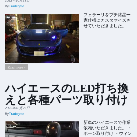
2022年10月29日
By
Tradegate
フェラーリをプチ諸星一
家仕様にカスタマイズさ
せていただきました。
Read more »
ハイエースのLED打ち換
えと各種パーツ取り付け
2022年10月27日
By
Tradegate
新車のハイエースで作業
依頼いただきました。 ・
ホーン取り付け ・ウィン