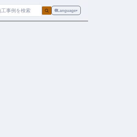
🌐
Language
▾