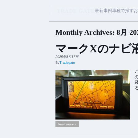
TRADE GATE
最新事例
車種で探す
お
Monthly Archives:
8月 20
マークXのナビ
2025年8月17日
By
Tradegate
Read more »