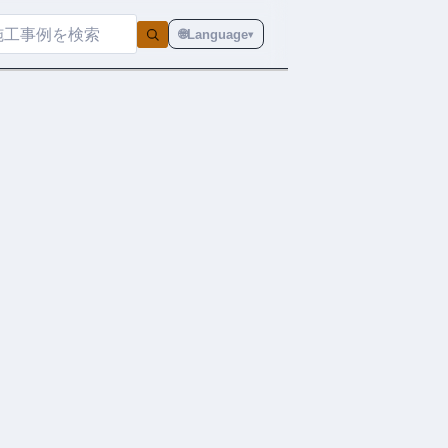
🌐
Language
▾