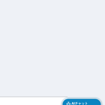
🤖
AIチャット