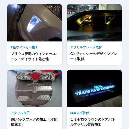
2色ウィンカー施工
アクリルプレート取付
プリウス後期のウィンカーユ
G’sヴォクシーのデザインプレ
ニットデイライト化と他
ート取付
アクリル加工
LEDロゴ取付
86バックフォグの加工（お客
１８ゼロクラウンのドアパネ
様施工）
ルアクリル装飾施工