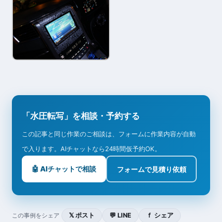
「水圧転写」を相談・予約する
この記事と同じ作業のご相談は、フォームに作業内容が自動
で入ります。AIチャットなら24時間仮予約OK。
🤖 AIチャットで相談
フォームで見積り依頼
𝕏 ポスト
💬 LINE
ｆ シェア
この事例をシェア