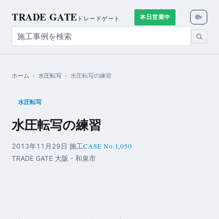
TRADE GATE
🌐
本日営業中
▾
トレードゲート
ホーム
›
水圧転写
›
水圧転写の練習
水圧転写
水圧転写の練習
CASE No.1,050
2013年11月29日 施工
TRADE GATE 大阪・和泉市