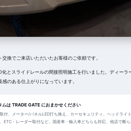
ト交換でご来店いただいたお客様のご依頼です。
ED化とスライドレールの間接照明施工を行いました。ディーラ
級感のある仕上がりになっています。
は TRADE GATE におまかせください
取付、メーター/パネルLED打ち換え、カーセキュリティ、ヘッドライ
、ETC・レーダー取付など。国産車・輸入車どちらも対応、他店で断