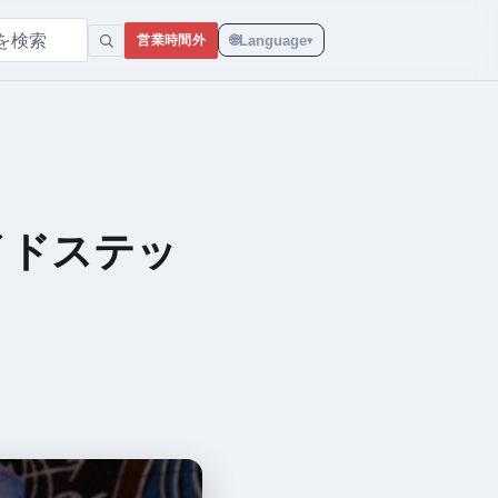
🌐
Language
営業時間外
▾
イドステッ