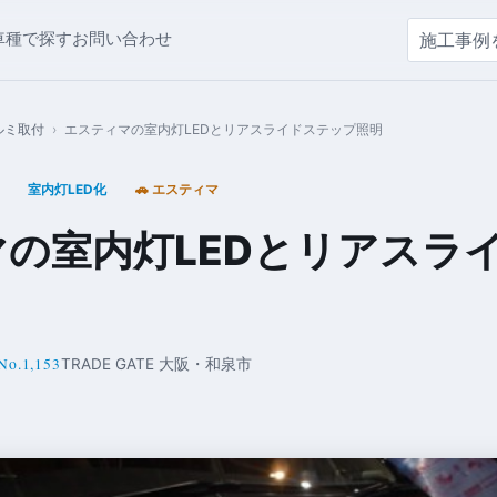
車種で探す
お問い合わせ
ルミ取付
›
エスティマの室内灯LEDとリアスライドステップ照明
室内灯LED化
🚗 エスティマ
の室内灯LEDとリアスラ
No.1,153
TRADE GATE 大阪・和泉市