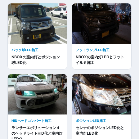
バック球LED施工
フットランプLED施工
NBOXの室内灯とポジション
NBOXの室内灯LEDとフット
球LED化
イルミ施工
HIDヘッドコンバート施工
ポジションLED施工
ランサーエボリューション４
セレナのポジションLED化と
のヘッドライトHID化と室内灯
室内灯LED化
LED化