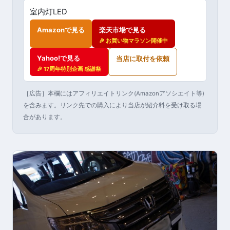
室内灯LED
Amazonで見る
楽天市場で見る
🎉 お買い物マラソン開催中
Yahoo!で見る
当店に取付を依頼
🎉 17周年特別企画 感謝祭
［広告］本欄にはアフィリエイトリンク(Amazonアソシエイト等)
を含みます。リンク先での購入により当店が紹介料を受け取る場
合があります。