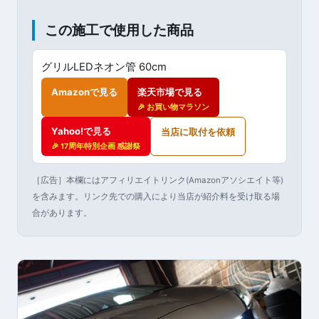
この施工で使用した商品
グリルLEDネオン管 60cm
Amazonで見る
楽天市場で見る
🎉 お買い物マラソン
Yahoo!で見る
当店に取付を依頼
🎉 17周年特別企画 感謝祭
［広告］本欄にはアフィリエイトリンク(Amazonアソシエイト等)
を含みます。リンク先での購入により当店が紹介料を受け取る場
合があります。