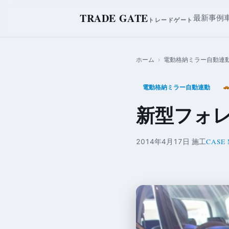
TRADE GATE
最新事例
トレードゲート
ホーム
›
電動格納ミラー自動連
電動格納ミラー自動連動

新型フォレ
CASE 
2014年4月17日 施工