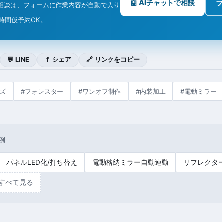
🤖 AIチャットで相談
相談は、フォームに作業内容が自動で入り
4時間仮予約OK。
💬 LINE
ｆ シェア
🔗 リンクをコピー
ズ
#フォレスター
#ワンオフ制作
#内装加工
#電動ミラー
例
パネルLED化/打ち替え
電動格納ミラー自動連動
リフレクター
すべて見る