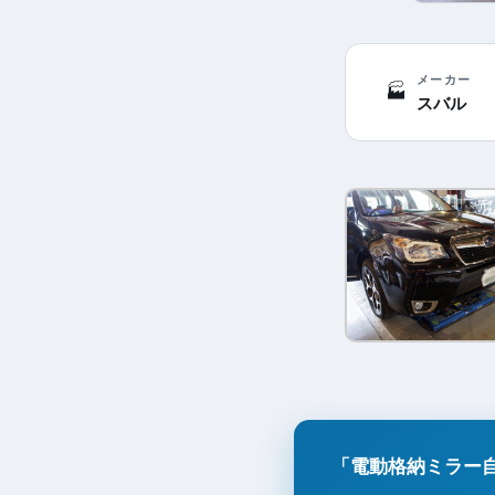
メーカー
🏭
スバル
「電動格納ミラー