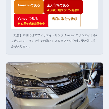
Amazonで見る
楽天市場で見る
🎉 お買い物マラソン開催中
Yahoo!で見る
当店に取付を依頼
🎉 17周年感謝祭開催中
［広告］本欄にはアフィリエイトリンク(Amazonアソシエイト等)
を含みます。リンク先での購入により当店が紹介料を受け取る場
合があります。