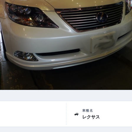
車種名
🚙
レクサス