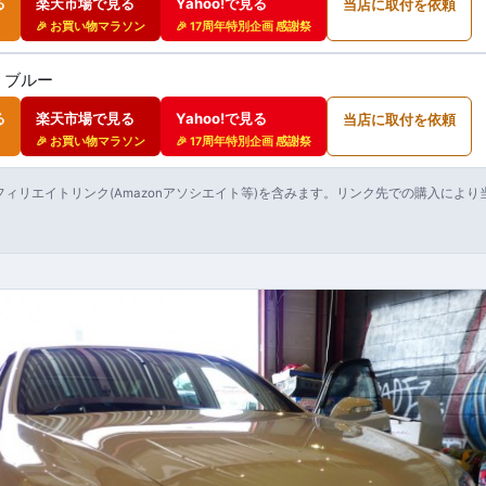
る
楽天市場で見る
Yahoo!で見る
当店に取付を依頼
🎉 お買い物マラソン
🎉 17周年特別企画 感謝祭
0 ブルー
る
楽天市場で見る
Yahoo!で見る
当店に取付を依頼
🎉 お買い物マラソン
🎉 17周年特別企画 感謝祭
ィリエイトリンク(Amazonアソシエイト等)を含みます。リンク先での購入によ