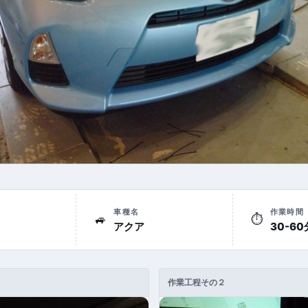
車種名
作業時間
🚙
⏱
アクア
30-60分
作業工程その２