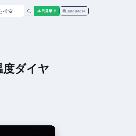
🌐
Language
本日営業中
▾
温度ダイヤ