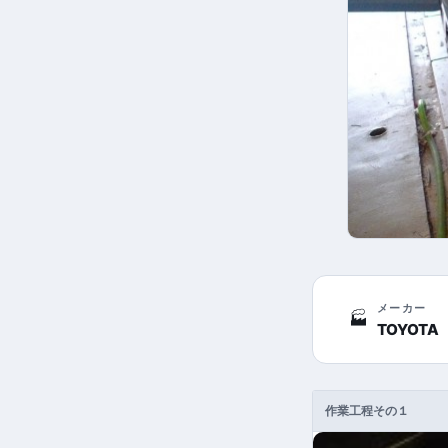
メーカー
🏭
TOYOTA
作業工程その１