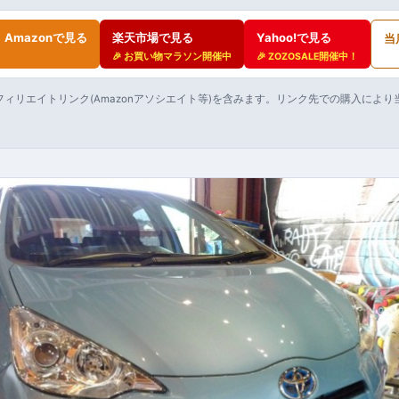
Amazonで見る
楽天市場で見る
Yahoo!で見る
当
🎉 お買い物マラソン開催中
🎉 ZOZOSALE開催中！
ィリエイトリンク(Amazonアソシエイト等)を含みます。リンク先での購入によ