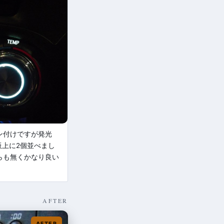
ン付けですが発光
板上に2個並べまし
らも無くかなり良い
AFTER
AFTER