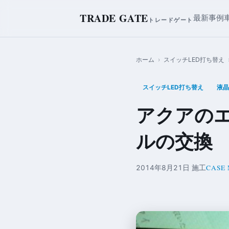
TRADE GATE
最新事例
トレードゲート
ホーム
›
スイッチLED打ち替え
スイッチLED打ち替え
液晶
アクアの
ルの交換
CASE 
2014年8月21日 施工