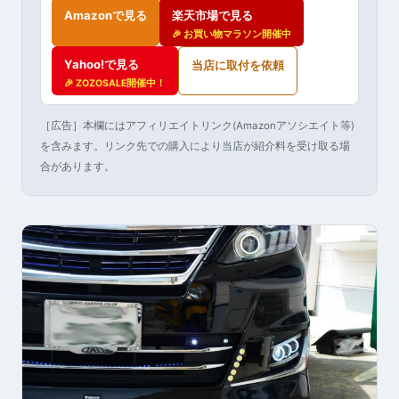
Amazonで見る
楽天市場で見る
🎉 お買い物マラソン開催中
Yahoo!で見る
当店に取付を依頼
🎉 ZOZOSALE開催中！
［広告］本欄にはアフィリエイトリンク(Amazonアソシエイト等)
を含みます。リンク先での購入により当店が紹介料を受け取る場
合があります。