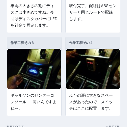
車両の大きさの割にディ
取付完了。配線はABSセン
スクは小さめですね。今
サーと同じルートで配線
回はディスクカバーにLED
します。
を針金で固定します。
作業工程その３
作業工程その４
ギャルソンのセンターコ
ふたの裏に大きなスペー
ンソール……高いんですよ
スがあったので、スイッ
ね～。
チはここに配置します。
BEFORE
AFTER