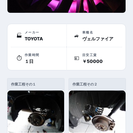
メーカー
車種名
🏭
🚙
TOYOTA
ヴェルファイア
作業時間
目安工賃
⏱
💴
１日
￥50000
作業工程その１
作業工程その２