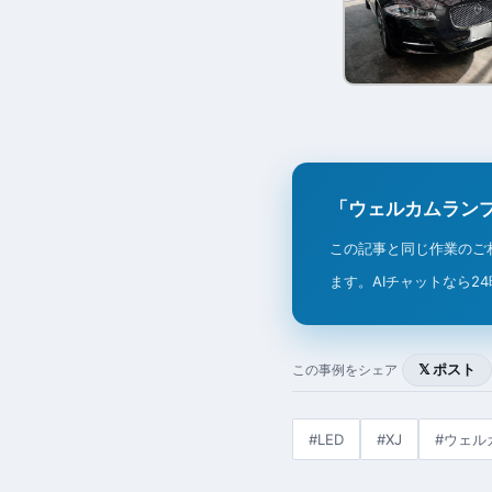
「ウェルカムランプ
この記事と同じ作業のご
ます。AIチャットなら2
𝕏 ポスト
この事例をシェア
#LED
#XJ
#ウェル