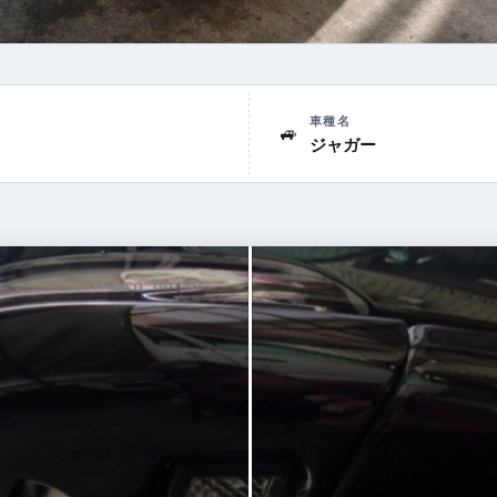
車種名
🚙
ジャガー