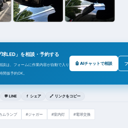
球LED」を相談・予約する
🤖 AIチャットで相談
相談は、フォームに作業内容が自動で入り
4時間仮予約OK。
💬 LINE
ｆ シェア
🔗 リンクをコピー
カムランプ
#ジャガー
#室内灯
#電球交換