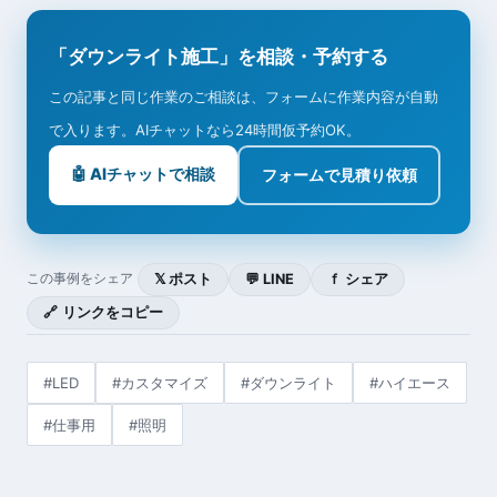
「ダウンライト施工」を相談・予約する
この記事と同じ作業のご相談は、フォームに作業内容が自動
で入ります。AIチャットなら24時間仮予約OK。
🤖 AIチャットで相談
フォームで見積り依頼
𝕏 ポスト
💬 LINE
ｆ シェア
この事例をシェア
🔗 リンクをコピー
#LED
#カスタマイズ
#ダウンライト
#ハイエース
#仕事用
#照明