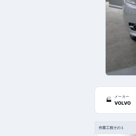
メーカー
🏭
VOLVO
作業工程その１