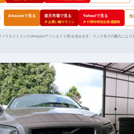
Amazonで見る
楽天市場で見る
Yahoo!で見る
当
5
🎉 お買い物マラソン
🎉 17周年特別企画 感謝祭
ィリエイトリンク(Amazonアソシエイト等)を含みます。リンク先での購入によ