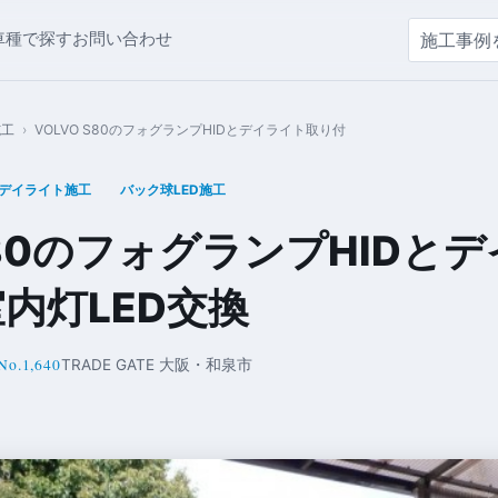
車種で探す
お問い合わせ
施工
›
VOLVO S80のフォグランプHIDとデイライト取り付
デイライト施工
バック球LED施工
 S80のフォグランプHIDと
内灯LED交換
No.1,640
TRADE GATE 大阪・和泉市