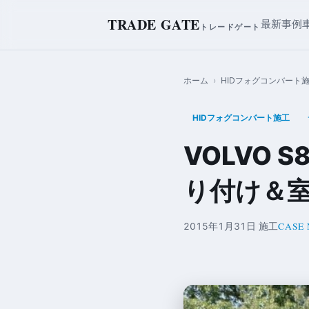
TRADE GATE
最新事例
トレードゲート
ホーム
›
HIDフォグコンバート
HIDフォグコンバート施工
VOLVO
り付け＆室
CASE 
2015年1月31日 施工