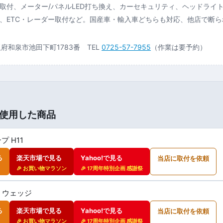
取付、メーター/パネルLED打ち換え、カーセキュリティ、ヘッドライ
、ETC・レーダー取付など。国産車・輸入車どちらも対応、他店で断
大阪府和泉市池田下町1783番 TEL
0725-57-7955
（作業は要予約）
使用した商品
プ H11
る
楽天市場で見る
Yahoo!で見る
当店に取付を依頼
🎉 お買い物マラソン
🎉 17周年特別企画 感謝祭
0 ウェッジ
る
楽天市場で見る
Yahoo!で見る
当店に取付を依頼
🎉 お買い物マラソン
🎉 17周年特別企画 感謝祭