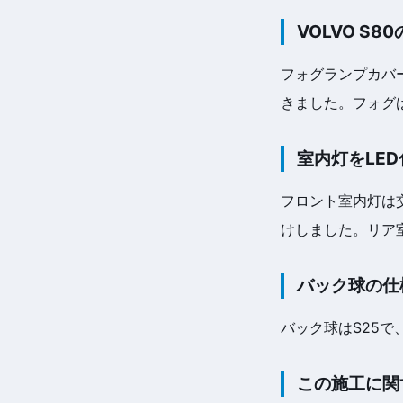
VOLVO S
フォグランプカバ
きました。フォグ
室内灯をLE
フロント室内灯は交
けしました。リア
バック球の仕
バック球はS25
この施工に関