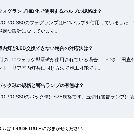
80のフォグランプHID化で使用するバルブの規格は？
たVOLVO S80のフォグランプはH11バルブを使用していました
容易な設計になっています。
80の室内灯がLED交換できない場合の対応法は？
不可のT10ウェッジ型電球が使用されている場合、LEDを半田
ント・リア室内灯共に同じ方法で施工可能です。
80のバック球の規格と警告ランプの有無は？
たVOLVO S80のバック球はS25規格です。玉切れ警告ランプ
は TRADE GATE におまかせください