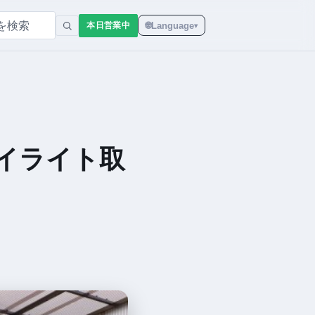
🌐
Language
本日営業中
▾
デイライト取