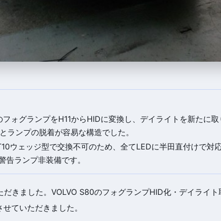
S80のフォグランプをH11からHIDに変換し、デイライトを新たに
とランプの脱着が容易な構造でした。
T10ウェッジ型で交換不可のため、全てLEDに半田直付けで対
れ警告ランプ非装備です。
だきました。VOLVO S80のフォグランプHID化・デイライ
をさせていただきました。