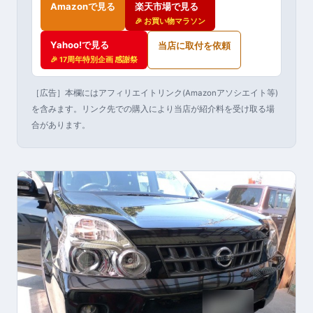
Amazonで見る
楽天市場で見る
🎉 お買い物マラソン
Yahoo!で見る
当店に取付を依頼
🎉 17周年特別企画 感謝祭
［広告］本欄にはアフィリエイトリンク(Amazonアソシエイト等)
を含みます。リンク先での購入により当店が紹介料を受け取る場
合があります。