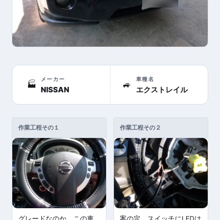
メーカー
車種名
🏭
🚙
NISSAN
エクストレイル
作業工程その１
作業工程その２
グレードなのか、この車
案の定、スイッチにLEDは