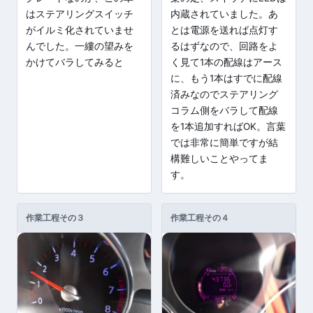
はステアリングスイッチ
内蔵されていました。あ
がイルミ化されていませ
とは電源を送れば点灯す
んでした。一縷の望みを
るはずなので、回路をよ
かけてバラしてみると
く見て1本の配線はアース
に、もう1本はすでに配線
済みなのでステアリング
コラム側をバラして配線
を1本追加すればOK。言葉
では非常に簡単ですが結
構難しいことやってま
す。
作業工程その３
作業工程その４