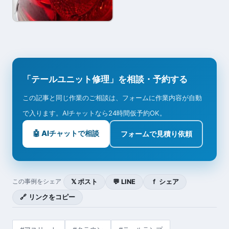
「テールユニット修理」を相談・予約する
この記事と同じ作業のご相談は、フォームに作業内容が自動
で入ります。AIチャットなら24時間仮予約OK。
🤖 AIチャットで相談
フォームで見積り依頼
𝕏 ポスト
💬 LINE
ｆ シェア
この事例をシェア
🔗 リンクをコピー