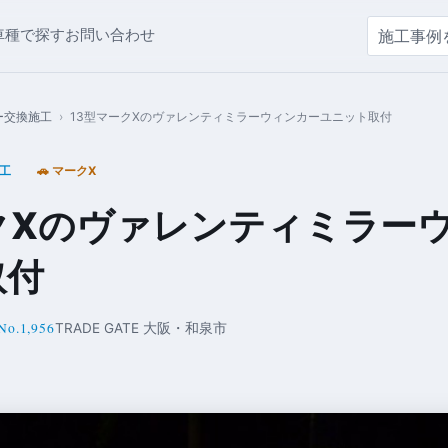
車種で探す
お問い合わせ
ー交換施工
›
13型マークXのヴァレンティミラーウィンカーユニット取付
工
🚗 マークX
クXのヴァレンティミラー
取付
No.1,956
TRADE GATE 大阪・和泉市