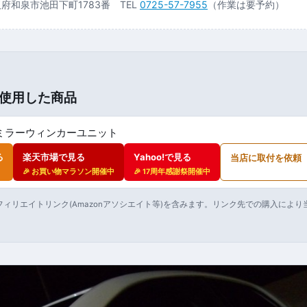
大阪府和泉市池田下町1783番 TEL
0725-57-7955
（作業は要予約）
使用した商品
ミラーウィンカーユニット
る
楽天市場で見る
Yahoo!で見る
当店に取付を依頼
🎉 お買い物マラソン開催中
🎉 17周年感謝祭開催中
ィリエイトリンク(Amazonアソシエイト等)を含みます。リンク先での購入によ