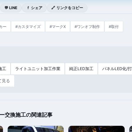
💬 LINE
ｆ シェア
🔗 リンクをコピー
カー
#カスタマイズ
#マークX
#ワンオフ制作
#取付
施工
ライトユニット加工作業
純正LED加工
パネルLED化/
て見る
ー交換施工の関連記事