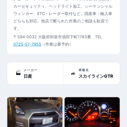
カーセキュリティ、ヘッドライト加工、シーケンシャル
ウィンカー、ETC・レーダー取付など。国産車・輸入車
どちらも対応、他店で断られた作業のご相談も歓迎で
す。
〒594-0032 大阪府和泉市池田下町1783番 TEL
0725-57-7955
（作業は要予約）
メーカー
車種名
🏭
🚙
日産
スカイラインGTR