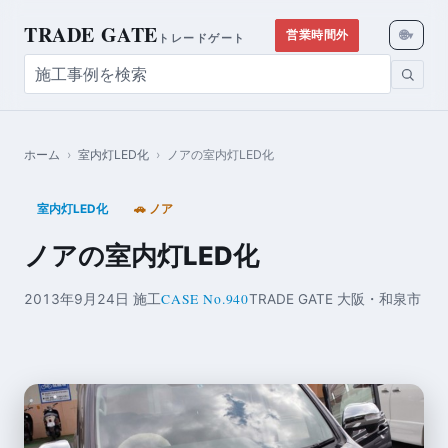
TRADE GATE
🌐
営業時間外
▾
トレードゲート
ホーム
›
室内灯LED化
›
ノアの室内灯LED化
室内灯LED化
🚗 ノア
ノアの室内灯LED化
CASE No.940
2013年9月24日 施工
TRADE GATE 大阪・和泉市