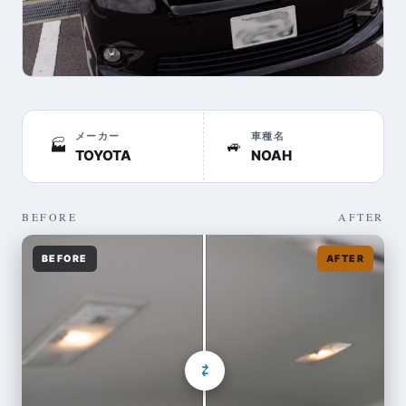
メーカー
車種名
🏭
🚙
TOYOTA
NOAH
BEFORE
AFTER
BEFORE
AFTER
⇄