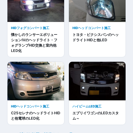
HIDフォグコンバート施工
HIDヘッドコンバート施工
懐かしのランサーエボリュー
トヨタ・ピクシスバンのヘッ
ションⅣのヘッドライト・フ
ドライトHIDと他LED
ォグランプHID交換と室内他
LED化
HIDヘッドコンバート施工
ハイビームLED施工
C25セレナのヘッドライトHID
エブリイワゴンのLEDカスタ
と他電球のLED化
ム～