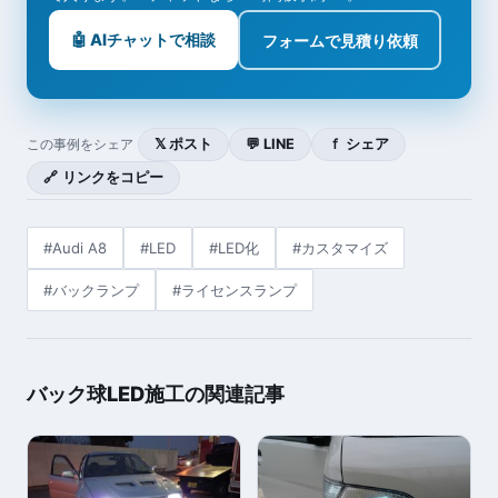
🤖 AIチャットで相談
フォームで見積り依頼
𝕏 ポスト
💬 LINE
ｆ シェア
この事例をシェア
🔗 リンクをコピー
#Audi A8
#LED
#LED化
#カスタマイズ
#バックランプ
#ライセンスランプ
バック球LED施工の関連記事