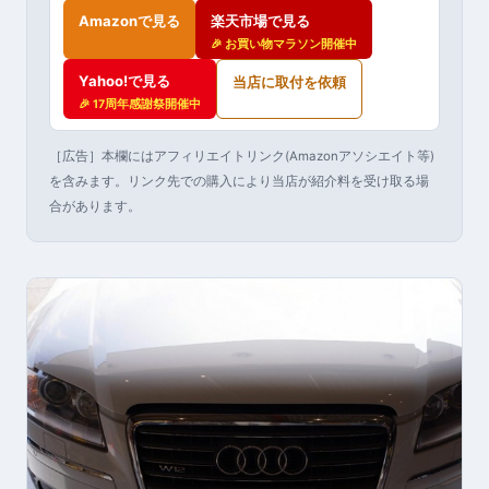
Amazonで見る
楽天市場で見る
🎉 お買い物マラソン開催中
Yahoo!で見る
当店に取付を依頼
🎉 17周年感謝祭開催中
［広告］本欄にはアフィリエイトリンク(Amazonアソシエイト等)
を含みます。リンク先での購入により当店が紹介料を受け取る場
合があります。