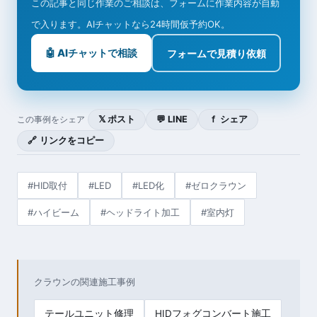
この記事と同じ作業のご相談は、フォームに作業内容が自動
で入ります。AIチャットなら24時間仮予約OK。
🤖 AIチャットで相談
フォームで見積り依頼
𝕏 ポスト
💬 LINE
ｆ シェア
この事例をシェア
🔗 リンクをコピー
#HID取付
#LED
#LED化
#ゼロクラウン
#ハイビーム
#ヘッドライト加工
#室内灯
クラウンの関連施工事例
テールユニット修理
HIDフォグコンバート施工