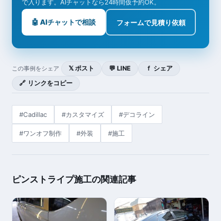
で入ります。AIチャットなら24時間仮予約OK。
🤖 AIチャットで相談
フォームで見積り依頼
𝕏 ポスト
💬 LINE
ｆ シェア
この事例をシェア
🔗 リンクをコピー
#Cadillac
#カスタマイズ
#デコライン
#ワンオフ制作
#外装
#施工
ピンストライプ施工の関連記事