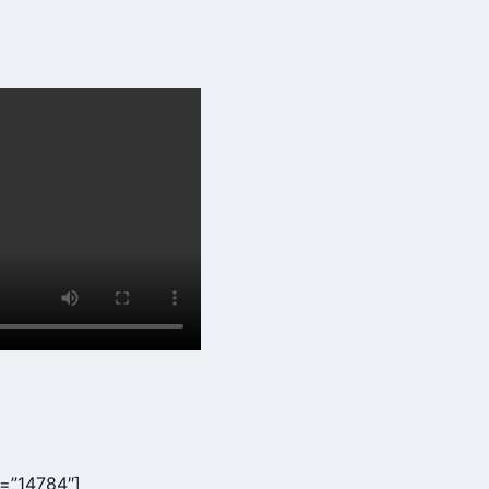
d=”14784″]