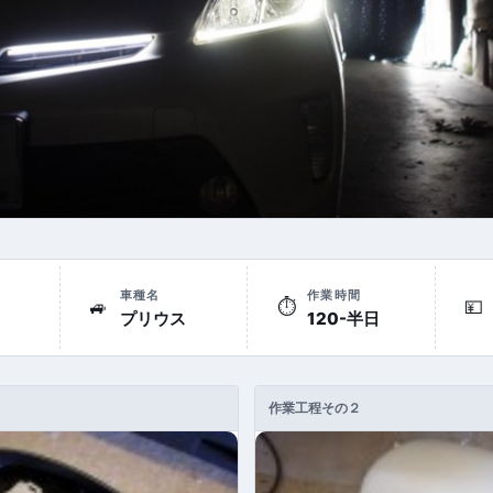
車種名
作業時間
🚙
⏱
💴
プリウス
120-半日
作業工程その２