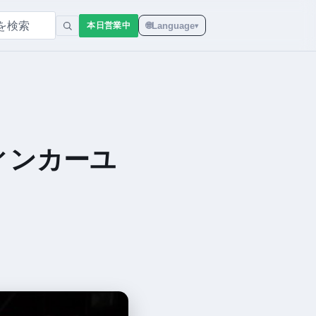
🌐
Language
本日営業中
▾
ィンカーユ