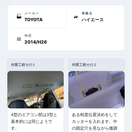
メーカー
車種名
🏭
🚙
TOYOTA
ハイエース
年式
📅
2014/H26
作業工程その１
作業工程その２
4型のエアコン部は3型と
ある程度位置決めをして
基本的には同じようで
カッターを入れます。中
す。
の固定穴を見ながら微調