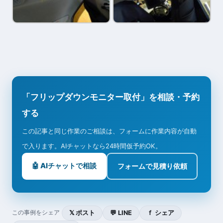
「フリップダウンモニター取付」を相談・予約
する
この記事と同じ作業のご相談は、フォームに作業内容が自動
で入ります。AIチャットなら24時間仮予約OK。
🤖 AIチャットで相談
フォームで見積り依頼
𝕏 ポスト
💬 LINE
ｆ シェア
この事例をシェア