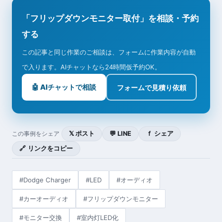
「フリップダウンモニター取付」を相談・予約
する
この記事と同じ作業のご相談は、フォームに作業内容が自動
で入ります。AIチャットなら24時間仮予約OK。
🤖 AIチャットで相談
フォームで見積り依頼
𝕏 ポスト
💬 LINE
ｆ シェア
この事例をシェア
🔗 リンクをコピー
#Dodge Charger
#LED
#オーディオ
#カーオーディオ
#フリップダウンモニター
#モニター交換
#室内灯LED化