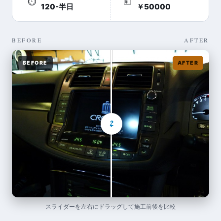
⏱
💴
120-半日
￥50000
BEFORE
AFTER
BEFORE
AFTER
⇄
スライダーを左右にドラッグして施工前後を比較