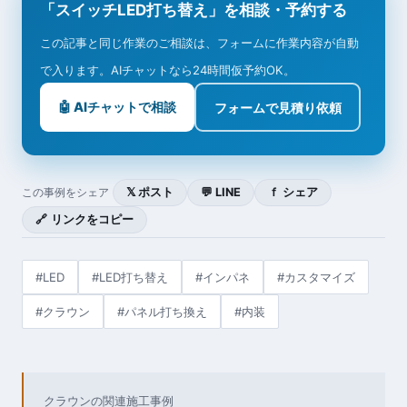
「スイッチLED打ち替え」を相談・予約する
この記事と同じ作業のご相談は、フォームに作業内容が自動
で入ります。AIチャットなら24時間仮予約OK。
🤖 AIチャットで相談
フォームで見積り依頼
𝕏 ポスト
💬 LINE
ｆ シェア
この事例をシェア
🔗 リンクをコピー
#LED
#LED打ち替え
#インパネ
#カスタマイズ
#クラウン
#パネル打ち換え
#内装
クラウンの関連施工事例