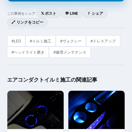
𝕏 ポスト
💬 LINE
ｆ シェア
この事例をシェア
🔗 リンクをコピー
#LED
#イルミ施工
#ヴォクシー
#ドレスアップ
#ヘッドライト磨き
#修理メンテナンス
エアコンダクトイルミ施工の関連記事