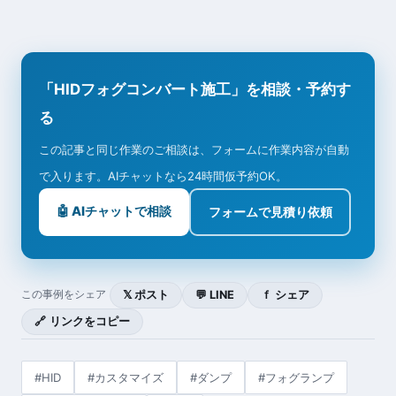
「HIDフォグコンバート施工」を相談・予約す
る
この記事と同じ作業のご相談は、フォームに作業内容が自動
で入ります。AIチャットなら24時間仮予約OK。
🤖 AIチャットで相談
フォームで見積り依頼
𝕏 ポスト
💬 LINE
ｆ シェア
この事例をシェア
🔗 リンクをコピー
#HID
#カスタマイズ
#ダンプ
#フォグランプ