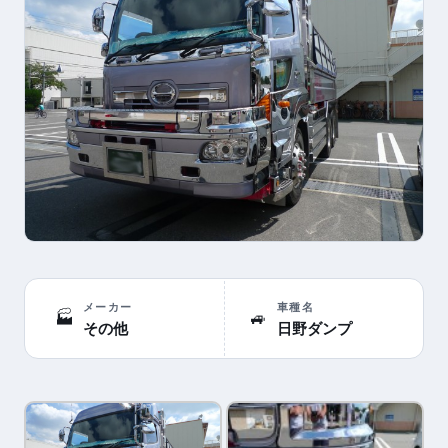
メーカー
車種名
🏭
🚙
その他
日野ダンプ