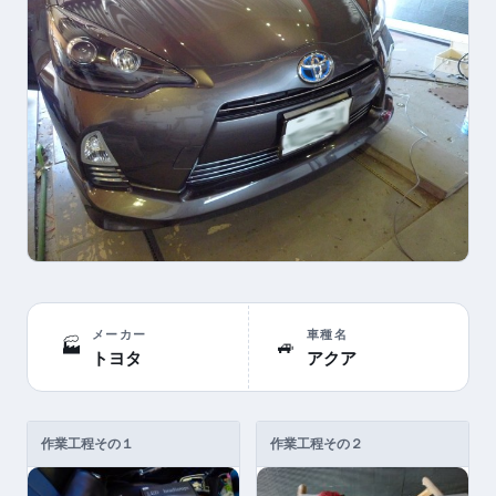
メーカー
車種名
🏭
🚙
トヨタ
アクア
作業工程その１
作業工程その２