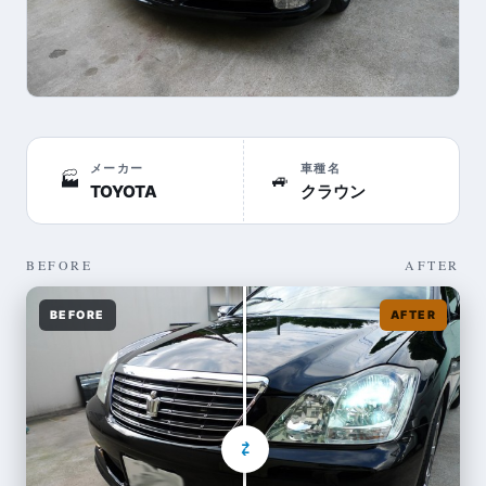
メーカー
車種名
🏭
🚙
TOYOTA
クラウン
BEFORE
AFTER
BEFORE
AFTER
⇄