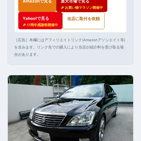
Amazonで見る
楽天市場で見る
🎉 お買い物マラソン開催中
Yahoo!で見る
当店に取付を依頼
🎉 17周年感謝祭開催中
［広告］本欄にはアフィリエイトリンク(Amazonアソシエイト等)
を含みます。リンク先での購入により当店が紹介料を受け取る場
合があります。