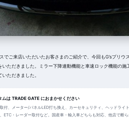
ウスでご来店いただいたお客さまのご紹介で、今回もG’sプリウ
をいただきました。ミラー下降連動機能と車速ロック機能の施
ていただきました。
は TRADE GATE におまかせください
取付、メーター/パネルLED打ち換え、カーセキュリティ、ヘッドライ
、ETC・レーダー取付など。国産車・輸入車どちらも対応、他店で断