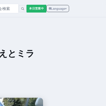
🌐
Language
本日営業中
▾
換えとミラ