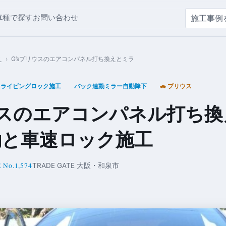
車種で探す
お問い合わせ
え
›
G’sプリウスのエアコンパネル打ち換えとミラ
ドライビングロック施工
バック連動ミラー自動降下
🚗 プリウス
ウスのエアコンパネル打ち
動と車速ロック施工
 No.1,574
TRADE GATE 大阪・和泉市