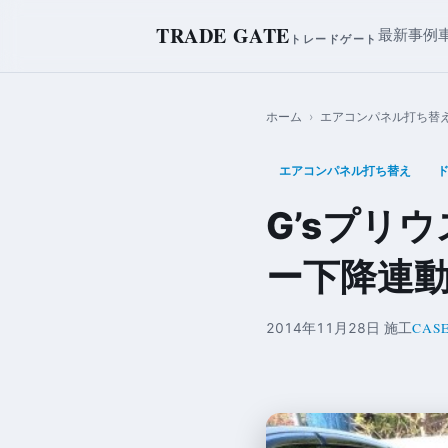
TRADE GATE
最新事例
トレードゲート
ホーム
›
エアコンパネル打ち替
エアコンパネル打ち替え
G’sプリ
ー下降連
CASE
2014年11月28日 施工