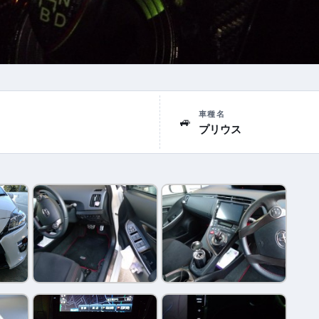
車種名
🚙
プリウス