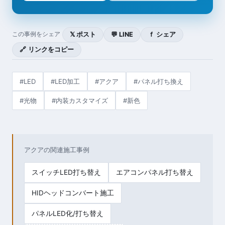
𝕏 ポスト
💬 LINE
ｆ シェア
この事例をシェア
🔗 リンクをコピー
#LED
#LED加工
#アクア
#パネル打ち換え
#光物
#内装カスタマイズ
#新色
アクアの関連施工事例
スイッチLED打ち替え
エアコンパネル打ち替え
HIDヘッドコンバート施工
パネルLED化/打ち替え