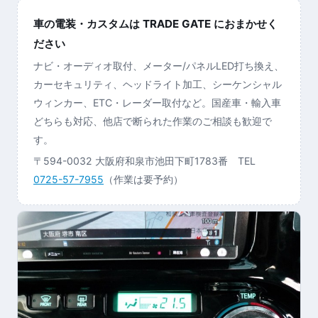
車の電装・カスタムは TRADE GATE におまかせく
ださい
ナビ・オーディオ取付、メーター/パネルLED打ち換え、
カーセキュリティ、ヘッドライト加工、シーケンシャル
ウィンカー、ETC・レーダー取付など。国産車・輸入車
どちらも対応、他店で断られた作業のご相談も歓迎で
す。
〒594-0032 大阪府和泉市池田下町1783番 TEL
0725-57-7955
（作業は要予約）