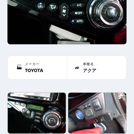
メーカー
車種名
🏭
🚙
TOYOTA
アクア