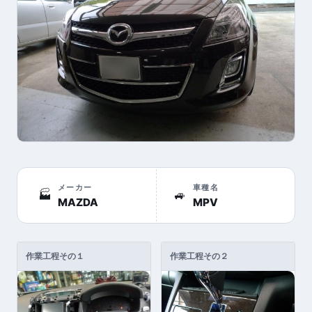
メーカー
車種名
🏭
🚙
MAZDA
MPV
作業工程その１
作業工程その２