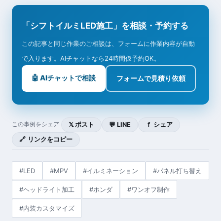
「シフトイルミLED施工」を相談・予約する
この記事と同じ作業のご相談は、フォームに作業内容が自動
で入ります。AIチャットなら24時間仮予約OK。
🤖 AIチャットで相談
フォームで見積り依頼
𝕏 ポスト
💬 LINE
ｆ シェア
この事例をシェア
🔗 リンクをコピー
#LED
#MPV
#イルミネーション
#パネル打ち替え
#ヘッドライト加工
#ホンダ
#ワンオフ制作
#内装カスタマイズ