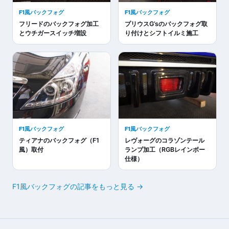
F1風バックフォグ
F1風バックフォグ
フリードのバックフォグ加工
プリウスG’sのバックフォグ取
とウチガースイッチ増設
り付けとシフトイルミ施工
F1風バックフォグ
F1風バックフォグ
ティアナのバックフォグ（F1
レヴォーグのコラゾンテール
風）取付
ランプ加工（RGBレインボー
仕様）
F1風バックフォグの記事をもっと見る →