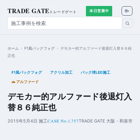
TRADE GATE
🌐
本日営業中
▾
トレードゲート
ホーム
›
F1風バックフォグ
›
デモカー的アルファード後退灯入替８６純
正也
F1風バックフォグ
アクリル加工
バック球LED施工
🚗 アルファード
デモカー的アルファード後退灯入
替８６純正也
CASE No.1,757
2015年5月4日 施工
TRADE GATE 大阪・和泉市