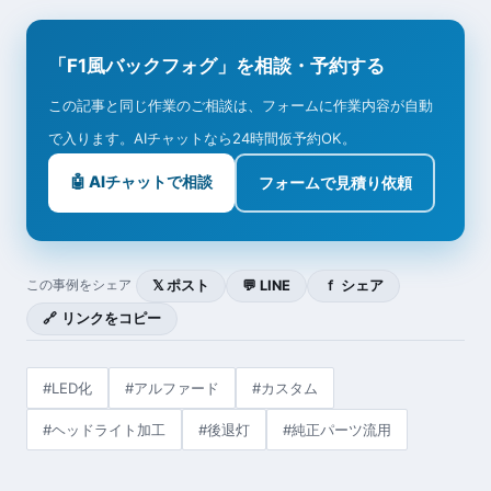
「F1風バックフォグ」を相談・予約する
この記事と同じ作業のご相談は、フォームに作業内容が自動
で入ります。AIチャットなら24時間仮予約OK。
🤖 AIチャットで相談
フォームで見積り依頼
𝕏 ポスト
💬 LINE
ｆ シェア
この事例をシェア
🔗 リンクをコピー
#LED化
#アルファード
#カスタム
#ヘッドライト加工
#後退灯
#純正パーツ流用