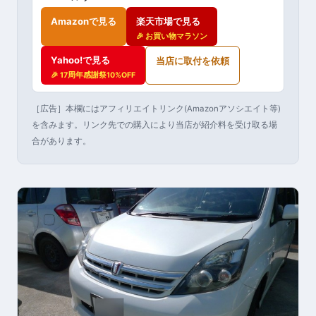
Amazonで見る
楽天市場で見る
🎉 お買い物マラソン
Yahoo!で見る
当店に取付を依頼
🎉 17周年感謝祭10%OFF
［広告］本欄にはアフィリエイトリンク(Amazonアソシエイト等)
を含みます。リンク先での購入により当店が紹介料を受け取る場
合があります。