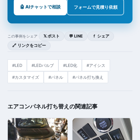
🤖 AIチャットで相談
フォームで見積り依頼
𝕏 ポスト
💬 LINE
ｆ シェア
この事例をシェア
🔗 リンクをコピー
#LED
#LEDバルブ
#LED化
#アイシス
#カスタマイズ
#パネル
#パネル打ち換え
エアコンパネル打ち替えの関連記事