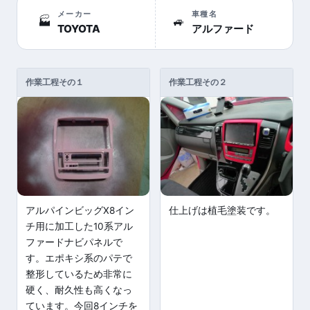
メーカー
車種名
🏭
🚙
TOYOTA
アルファード
作業工程その１
作業工程その２
アルパインビッグX8イン
仕上げは植毛塗装です。
チ用に加工した10系アル
ファードナビパネルで
す。エポキシ系のパテで
整形しているため非常に
硬く、耐久性も高くなっ
ています。今回8インチを