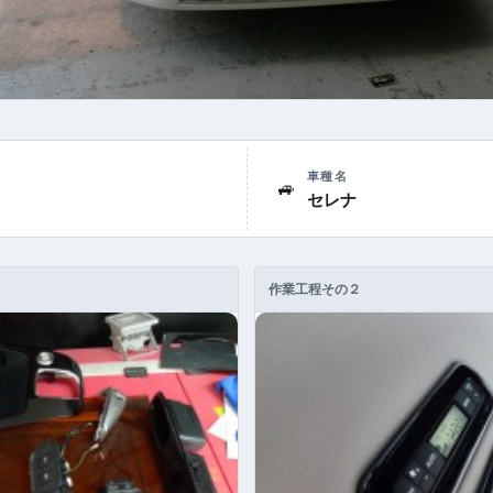
車種名
🚙
セレナ
作業工程その２