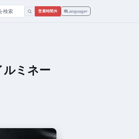
🌐
Language
営業時間外
▾
イルミネー