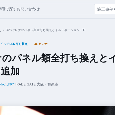
車種で探す
お問い合わせ
え
›
C26セレナのパネル類全打ち換えとイルミネーションLED
イッチLED打ち替え
🚗 セレナ
ナのパネル類全打ち換えと
D追加
No.1,807
TRADE GATE 大阪・和泉市