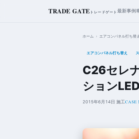
TRADE GATE
最新事例
トレードゲート
ホーム
›
エアコンパネル打ち替
エアコンパネル打ち替え
ス
C26セレ
ションLE
CASE 
2015年6月14日 施工