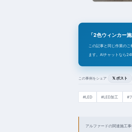
「2色ウィンカー
この記事と同じ作業のご
ます。AIチャットなら2
𝕏 ポスト
この事例をシェア
#LED
#LED加工
#
アルファードの関連施工事