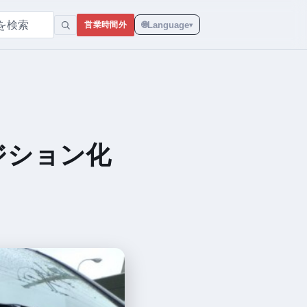
🌐
Language
営業時間外
▾
ジション化