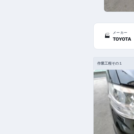
メーカー
🏭
TOYOTA
作業工程その１