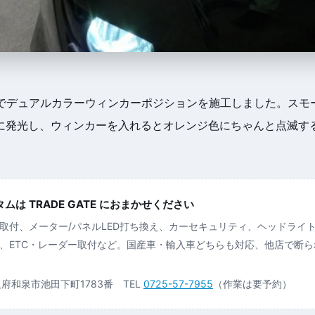
ドでデュアルカラーウィンカーポジションを施工しました。スモ
に発光し、ウィンカーを入れるとオレンジ色にちゃんと点滅す
は TRADE GATE におまかせください
取付、メーター/パネルLED打ち換え、カーセキュリティ、ヘッドライ
、ETC・レーダー取付など。国産車・輸入車どちらも対応、他店で断
大阪府和泉市池田下町1783番 TEL
0725-57-7955
（作業は要予約）