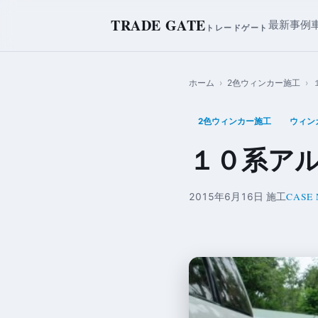
TRADE GATE
最新事例
トレードゲート
ホーム
›
2色ウィンカー施工
›
2色ウィンカー施工
ウィン
１０系ア
CASE 
2015年6月16日 施工