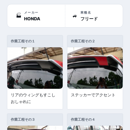
メーカー
車種名
🏭
🚙
HONDA
フリード
作業工程その１
作業工程その２
リアのウィングもすこし
ステッカーでアクセント
おしゃれに
作業工程その３
作業工程その４