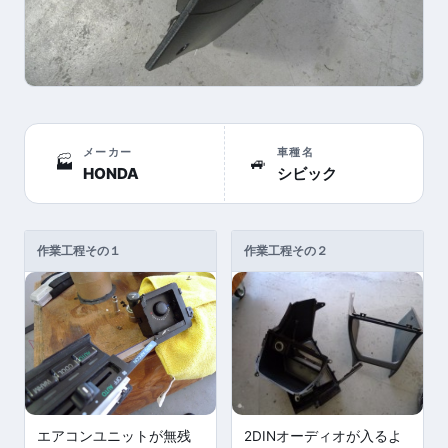
メーカー
車種名
🏭
🚙
HONDA
シビック
作業工程その１
作業工程その２
エアコンユニットが無残
2DINオーディオが入るよ