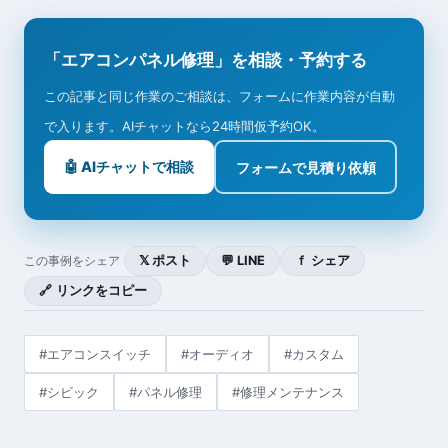
「エアコンパネル修理」を相談・予約する
この記事と同じ作業のご相談は、フォームに作業内容が自動
で入ります。AIチャットなら24時間仮予約OK。
🤖 AIチャットで相談
フォームで見積り依頼
𝕏 ポスト
💬 LINE
ｆ シェア
この事例をシェア
🔗 リンクをコピー
#エアコンスイッチ
#オーディオ
#カスタム
#シビック
#パネル修理
#修理メンテナンス