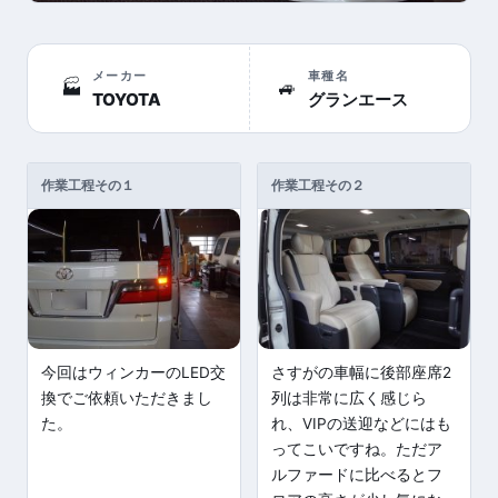
メーカー
車種名
🏭
🚙
TOYOTA
グランエース
作業工程その１
作業工程その２
今回はウィンカーのLED交
さすがの車幅に後部座席2
換でご依頼いただきまし
列は非常に広く感じら
た。
れ、VIPの送迎などにはも
ってこいですね。ただア
ルファードに比べるとフ