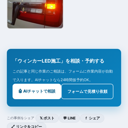
「ウィンカーLED施工」を相談・予約する
この記事と同じ作業のご相談は、フォームに作業内容が自動
で入ります。AIチャットなら24時間仮予約OK。
🤖 AIチャットで相談
フォームで見積り依頼
𝕏 ポスト
💬 LINE
ｆ シェア
この事例をシェア
🔗 リンクをコピー