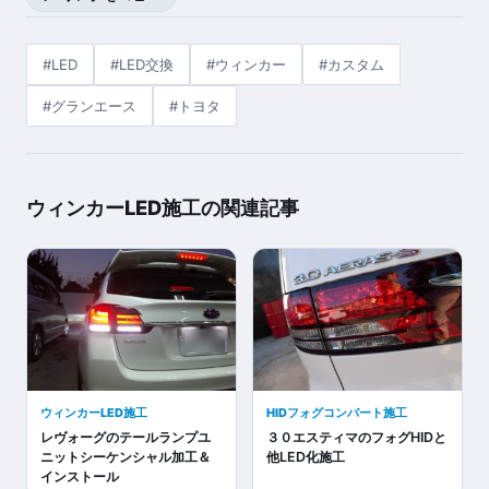
#LED
#LED交換
#ウィンカー
#カスタム
#グランエース
#トヨタ
ウィンカーLED施工の関連記事
ウィンカーLED施工
HIDフォグコンバート施工
レヴォーグのテールランプユ
３０エスティマのフォグHIDと
ニットシーケンシャル加工＆
他LED化施工
インストール