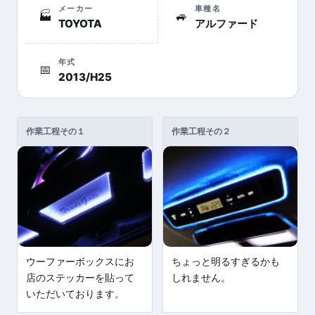
メーカー
車種名
🏭
🚙
TOYOTA
アルファード
年式
📅
2013/H25
作業工程その１
作業工程その２
ウーファーボックスにお
ちょっと明るすぎるかも
店のステッカーを貼って
しれません。
いただいております。