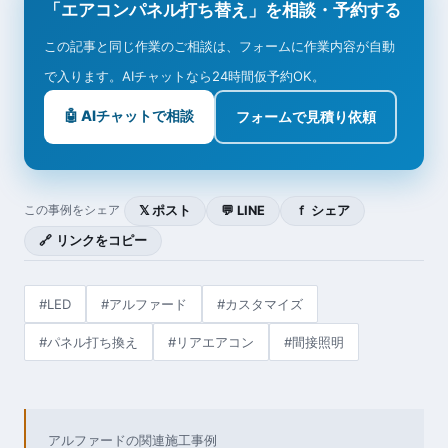
「エアコンパネル打ち替え」を相談・予約する
この記事と同じ作業のご相談は、フォームに作業内容が自動
で入ります。AIチャットなら24時間仮予約OK。
🤖 AIチャットで相談
フォームで見積り依頼
𝕏 ポスト
💬 LINE
ｆ シェア
この事例をシェア
🔗 リンクをコピー
#LED
#アルファード
#カスタマイズ
#パネル打ち換え
#リアエアコン
#間接照明
アルファードの関連施工事例