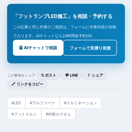
「フットランプLED施工」を相談・予約する
この記事と同じ作業のご相談は、フォームに作業内容が自動
で入ります。AIチャットなら24時間仮予約OK。
🤖 AIチャットで相談
フォームで見積り依頼
𝕏 ポスト
💬 LINE
ｆ シェア
この事例をシェア
🔗 リンクをコピー
#LED
#アルファード
#イルミネーション
#フットイルミ
#内装カスタム