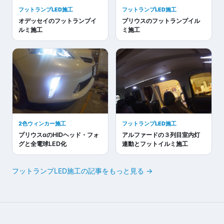
フットランプLED施工
フットランプLED施工
オデッセイのフットランプイ
プリウスのフットランプイル
ルミ施工
ミ施工
2色ウィンカー施工
フットランプLED施工
プリウスαのHIDヘッド・フォ
アルファードの３列目室内灯
グと全電球LED化
連動とフットイルミ施工
フットランプLED施工の記事をもっと見る →