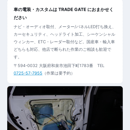
車の電装・カスタムは TRADE GATE におまかせく
ださい
ナビ・オーディオ取付、メーター/パネルLED打ち換え、
カーセキュリティ、ヘッドライト加工、シーケンシャル
ウィンカー、ETC・レーダー取付など。国産車・輸入車
どちらも対応、他店で断られた作業のご相談も歓迎で
す。
〒594-0032 大阪府和泉市池田下町1783番 TEL
0725-57-7955
（作業は要予約）