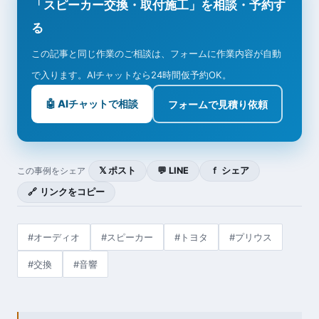
「スピーカー交換・取付施工」を相談・予約す
る
この記事と同じ作業のご相談は、フォームに作業内容が自動
で入ります。AIチャットなら24時間仮予約OK。
🤖 AIチャットで相談
フォームで見積り依頼
𝕏 ポスト
💬 LINE
ｆ シェア
この事例をシェア
🔗 リンクをコピー
#オーディオ
#スピーカー
#トヨタ
#プリウス
#交換
#音響