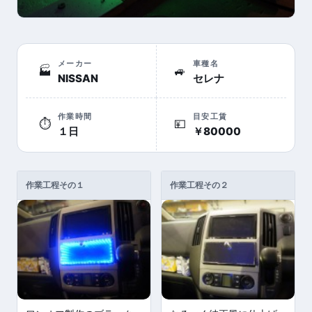
メーカー
車種名
🏭
🚙
NISSAN
セレナ
作業時間
目安工賃
⏱
💴
１日
￥80000
作業工程その１
作業工程その２