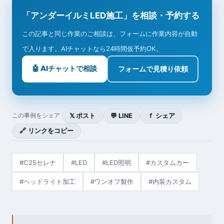
「アンダーイルミLED施工」を相談・予約する
この記事と同じ作業のご相談は、フォームに作業内容が自動
で入ります。AIチャットなら24時間仮予約OK。
🤖 AIチャットで相談
フォームで見積り依頼
𝕏 ポスト
💬 LINE
ｆ シェア
この事例をシェア
🔗 リンクをコピー
#C25セレナ
#LED
#LED照明
#カスタムカー
#ヘッドライト加工
#ワンオフ製作
#内装カスタム