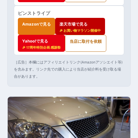
ピンストライプ
Amazonで見る
楽天市場で見る
🎉 お買い物マラソン開催中
Yahoo!で見る
当店に取付を依頼
🎉 17周年特別企画 感謝祭
［広告］本欄にはアフィリエイトリンク(Amazonアソシエイト等)
を含みます。リンク先での購入により当店が紹介料を受け取る場
合があります。